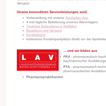
Versand.
Unsere besonderen Serviceleistungen sind:
Vorbestellung mit unserer
Apotheken App
4 mal tägliche Belieferung unseres Warenlagers
Täglicher Botendienst in Notfällen
Bestellung und Versand
Kundenkarte
kostenlose Kundenparkplätze direkt vor der Apothek
... und wir bilden aus
PKA
- pharmazeutisch-kaufm
kaufmännischer Ausbildungs
PTA
- pharmazeutisch-techni
pharmazeutischer Ausbildun
Pharmaziepraktikanten