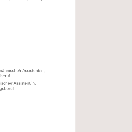
e
ännische/r Assistent/in,
beruf
sche/r Assistent/in,
gsberuf